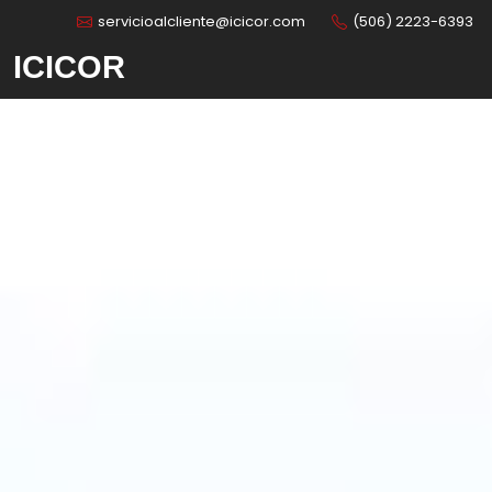
servicioalcliente@icicor.com
(506) 2223-6393
ICICOR