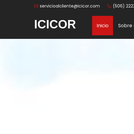
servicioalcliente@icicor.com
(506) 222
ICICOR
Inicio
Sobre 