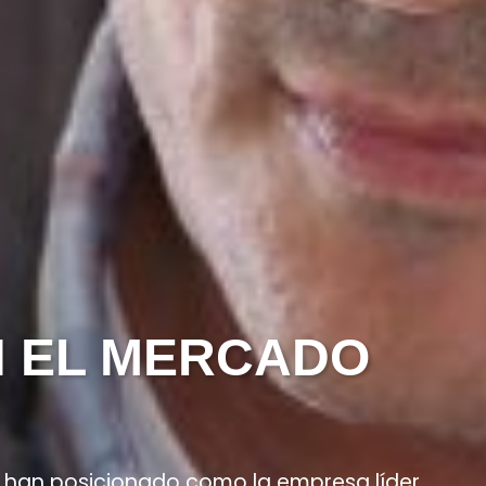
N EL MERCADO
O
s han posicionado como la empresa líder