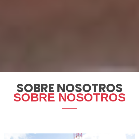
Protegemos su inversión
inmobiliaria
ICICOR es una empresa costarricense con 22 años